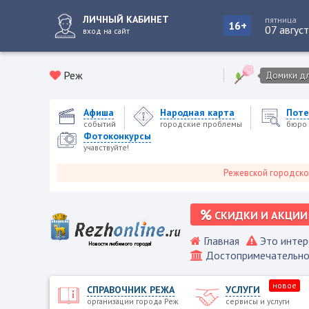
ЛИЧНЫЙ КАБИНЕТ
пятница
16+
07 авгус
вход на сайт
Реж
Домики для
Афиша
Народная карта
Поте
событий
городские проблемы
бюро 
Фотоконкурсы
учавствуйте!
Режевской городской портал
СКИДКИ И АКЦИИ
Главная
Это интер
Достопримечательно
новое
СПРАВОЧНИК РЕЖА
УСЛУГИ
организации города Реж
сервисы и услуги