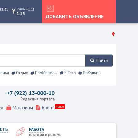
юань
88.91
+1.15
1.15
ДОБАВИТЬ ОБЪЯВЛЕНИЕ
Найти
емья
Отдых
ПроМашины
hiTech
ПоКушать
+7 (922) 13-000-10
Редакция портала
Магазины
Блоги
новое
еж
СТЬ
РАБОТА
вакансии и резюме