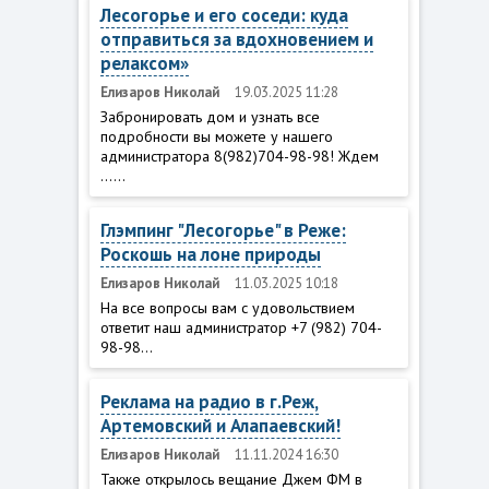
Лесогорье и его соседи: куда
отправиться за вдохновением и
релаксом»
Елизаров Николай
19.03.2025 11:28
Забронировать дом и узнать все
подробности вы можете у нашего
администратора 8(982)704-98-98! Ждем
......
Глэмпинг "Лесогорье" в Реже:
Роскошь на лоне природы
Елизаров Николай
11.03.2025 10:18
На все вопросы вам с удовольствием
ответит наш администратор +7 (982) 704-
98-98...
Реклама на радио в г.Реж,
Артемовский и Алапаевский!
Елизаров Николай
11.11.2024 16:30
Также открылось вещание Джем ФМ в