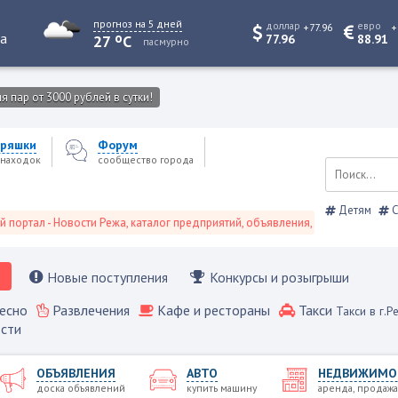
прогноз на 5 дней
доллар
евро
+77.96
+
o
та
27
C
77.96
88.91
пасмурно
 пар от 3000 рублей в сутки!
ряшки
Форум
находок
сообщество города
Детям
С
 - Новости Режа, каталог предприятий, объявления, Режевской справочник
Новые поступления
Конкурсы и розыгрыши
есно
Развлечения
Кафе и рестораны
Такси
Такси в г.Р
сти
ОБЪЯВЛЕНИЯ
АВТО
НЕДВИЖИМО
доска объявлений
купить машину
аренда, продажа