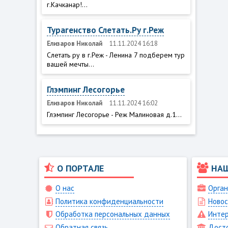
г.Качканар!...
Турагенство Слетать.Ру г.Реж
Елизаров Николай
11.11.2024 16:18
Слетать ру в г.Реж - Ленина 7 подберем тур
вашей мечты...
Глэмпинг Лесогорье
Елизаров Николай
11.11.2024 16:02
Глэмпинг Лесогорье - Реж Малиновая д.1...
О ПОРТАЛЕ
НА
О нас
Орган
Политика конфиденциальности
Новос
Обработка персональных данных
Интер
Обратная связь
Дост