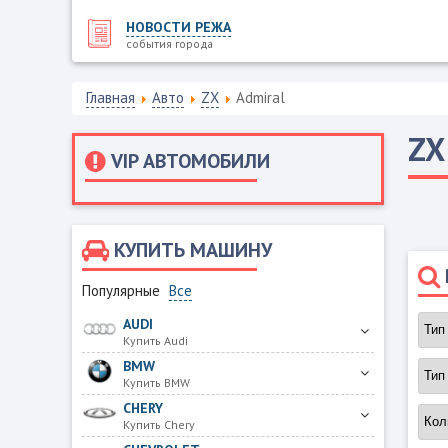
НОВОСТИ РЕЖА
события города
Главная
Авто
ZX
Admiral
Z
VIP АВТОМОБИЛИ
КУПИТЬ МАШИНУ
Популярные
Все
AUDI
Купить Audi
BMW
Купить BMW
CHERY
Купить Chery