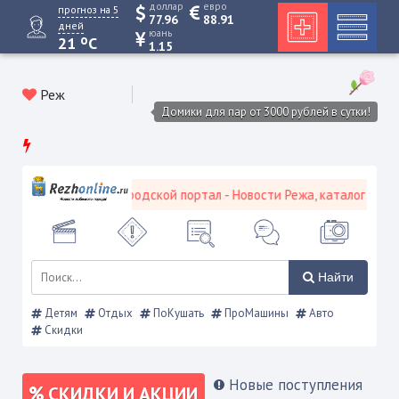
доллар
евро
прогноз на 5
77.96
88.91
дней
юань
o
21
C
1.15
Реж
Домики для пар от 3000 рублей в сутки!
Режевской городской портал - Новости Режа, каталог предпр
Найти
Детям
Отдых
ПоКушать
ПроМашины
Авто
Скидки
Новые поступления
СКИДКИ И АКЦИИ