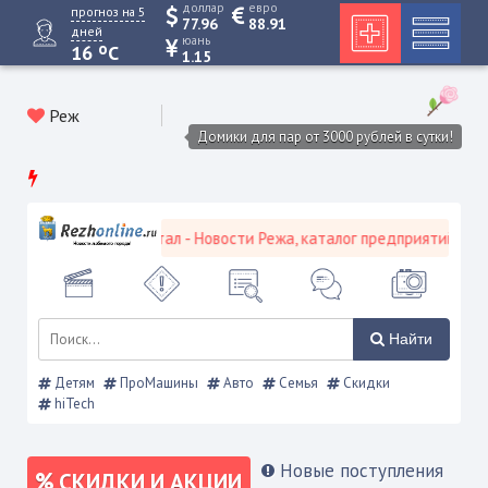
доллар
евро
прогноз на 5
77.96
88.91
дней
юань
o
16
C
1.15
Реж
Домики для пар от 3000 рублей в сутки!
кой городской портал - Новости Режа, каталог предприятий, объяв
Найти
Детям
ПроМашины
Авто
Семья
Скидки
hiTech
Новые поступления
СКИДКИ И АКЦИИ