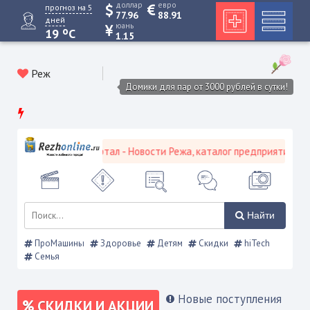
доллар
евро
прогноз на 5
77.96
88.91
дней
юань
o
19
C
1.15
Реж
Домики для пар от 3000 рублей в сутки!
ской городской портал - Новости Режа, каталог предприятий, объя
Найти
ПроМашины
Здоровье
Детям
Скидки
hiTech
Семья
Новые поступления
СКИДКИ И АКЦИИ