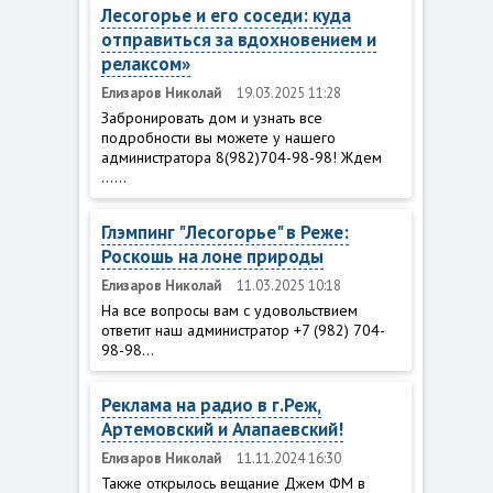
Лесогорье и его соседи: куда
отправиться за вдохновением и
релаксом»
Елизаров Николай
19.03.2025 11:28
Забронировать дом и узнать все
подробности вы можете у нашего
администратора 8(982)704-98-98! Ждем
......
Глэмпинг "Лесогорье" в Реже:
Роскошь на лоне природы
Елизаров Николай
11.03.2025 10:18
На все вопросы вам с удовольствием
ответит наш администратор +7 (982) 704-
98-98...
Реклама на радио в г.Реж,
Артемовский и Алапаевский!
Елизаров Николай
11.11.2024 16:30
Также открылось вещание Джем ФМ в