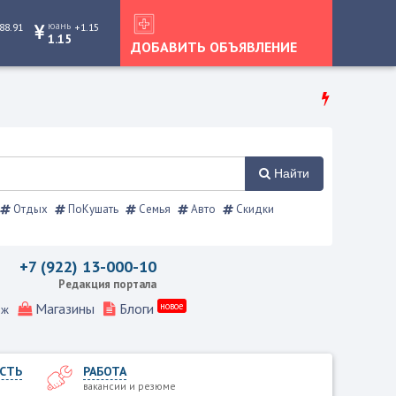
юань
88.91
+1.15
1.15
ДОБАВИТЬ ОБЪЯВЛЕНИЕ
Найти
Отдых
ПоКушать
Семья
Авто
Скидки
равочник
+7 (922) 13-000-10
Редакция портала
Магазины
Блоги
новое
еж
СТЬ
РАБОТА
вакансии и резюме