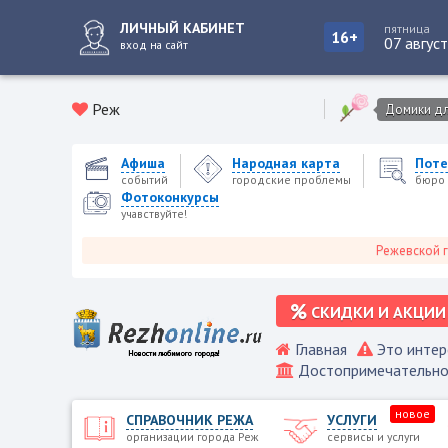
ЛИЧНЫЙ КАБИНЕТ
пятница
16+
07 авгус
вход на сайт
Реж
Домики для
Афиша
Народная карта
Поте
событий
городские проблемы
бюро 
Фотоконкурсы
учавствуйте!
Режевской городско
СКИДКИ И АКЦИИ
Главная
Это интер
Достопримечательно
новое
СПРАВОЧНИК РЕЖА
УСЛУГИ
организации города Реж
сервисы и услуги