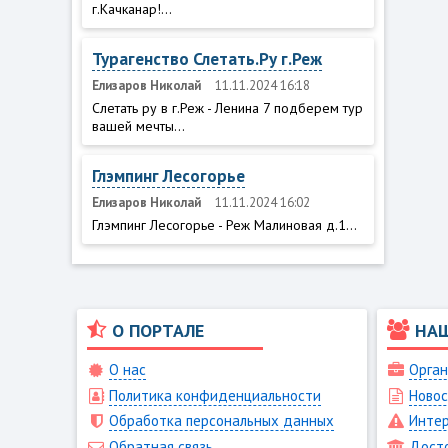
г.Качканар!...
Турагенство Слетать.Ру г.Реж
Елизаров Николай
11.11.2024 16:18
Слетать ру в г.Реж - Ленина 7 подберем тур
вашей мечты...
Глэмпинг Лесогорье
Елизаров Николай
11.11.2024 16:02
Глэмпинг Лесогорье - Реж Малиновая д.1...
О ПОРТАЛЕ
НА
О нас
Орган
Политика конфиденциальности
Новос
Обработка персональных данных
Интер
Обратная связь
Дост