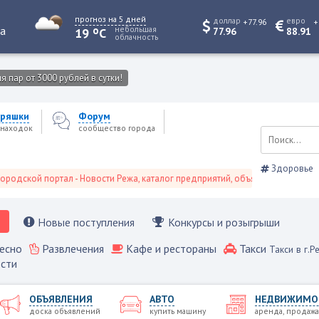
прогноз на 5 дней
доллар
евро
+77.96
+
o
та
небольшая
19
C
77.96
88.91
облачность
 пар от 3000 рублей в сутки!
ряшки
Форум
находок
сообщество города
Здоровье
й портал - Новости Режа, каталог предприятий, объявления, Режевской сп
Новые поступления
Конкурсы и розыгрыши
есно
Развлечения
Кафе и рестораны
Такси
Такси в г.Р
сти
ОБЪЯВЛЕНИЯ
АВТО
НЕДВИЖИМО
доска объявлений
купить машину
аренда, продажа