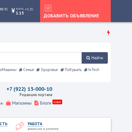
юань
88.91
+1.15
1.15
ДОБАВИТЬ ОБЪЯВЛЕНИЕ
Найти
оМашины
Семья
Здоровье
ПоКушать
hiTech
авочник
+7 (922) 13-000-10
Редакция портала
Магазины
Блоги
новое
еж
СТЬ
РАБОТА
вакансии и резюме