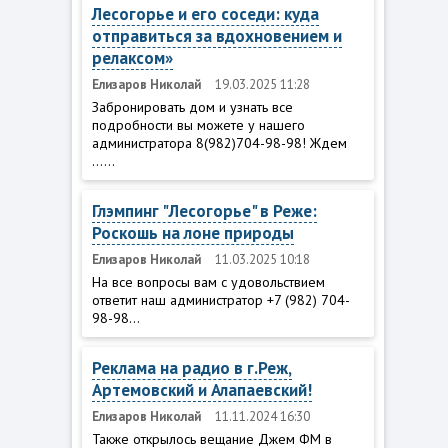
Лесогорье и его соседи: куда
отправиться за вдохновением и
релаксом»
Елизаров Николай
19.03.2025 11:28
Забронировать дом и узнать все
подробности вы можете у нашего
администратора 8(982)704-98-98! Ждем
......
Глэмпинг "Лесогорье" в Реже:
Роскошь на лоне природы
Елизаров Николай
11.03.2025 10:18
На все вопросы вам с удовольствием
ответит наш администратор +7 (982) 704-
98-98...
Реклама на радио в г.Реж,
Артемовский и Алапаевский!
Елизаров Николай
11.11.2024 16:30
Также открылось вещание Джем ФМ в