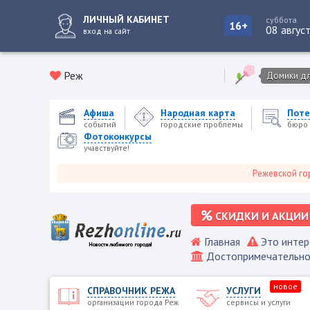
ЛИЧНЫЙ КАБИНЕТ
суббота
16+
08 авгус
вход на сайт
Реж
Домики для
Афиша
Народная карта
Поте
событий
городские проблемы
бюро 
Фотоконкурсы
учавствуйте!
Режевской городской
СКИДКИ И АКЦИИ
Главная
Это интер
Достопримечательно
новое
СПРАВОЧНИК РЕЖА
УСЛУГИ
организации города Реж
сервисы и услуги