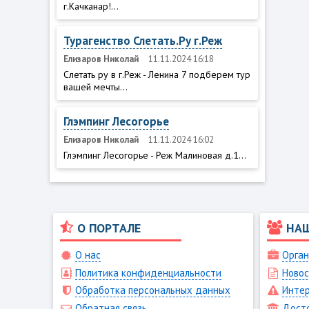
г.Качканар!...
Турагенство Слетать.Ру г.Реж
Елизаров Николай
11.11.2024 16:18
Слетать ру в г.Реж - Ленина 7 подберем тур
вашей мечты...
Глэмпинг Лесогорье
Елизаров Николай
11.11.2024 16:02
Глэмпинг Лесогорье - Реж Малиновая д.1...
О ПОРТАЛЕ
НА
О нас
Орган
Политика конфиденциальности
Новос
Обработка персональных данных
Интер
Обратная связь
Дост