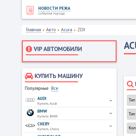
НОВОСТИ РЕЖА
события города
Главная
Авто
Acura
ZDX
AC
VIP АВТОМОБИЛИ
КУПИТЬ МАШИНУ
Популярные
Все
AUDI
Купить Audi
BMW
Купить BMW
CHERY
Купить Chery