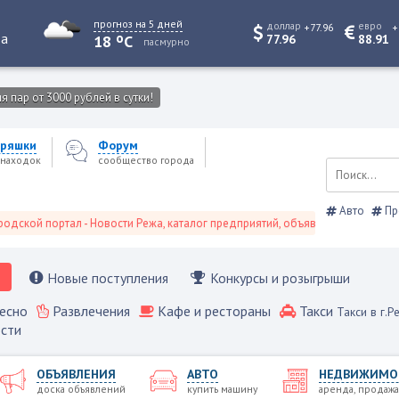
прогноз на 5 дней
доллар
евро
+77.96
+
o
та
18
C
77.96
88.91
пасмурно
 пар от 3000 рублей в сутки!
ряшки
Форум
находок
сообщество города
Авто
Пр
 портал - Новости Режа, каталог предприятий, объявления, Режевской спр
Новые поступления
Конкурсы и розыгрыши
есно
Развлечения
Кафе и рестораны
Такси
Такси в г.Р
сти
ОБЪЯВЛЕНИЯ
АВТО
НЕДВИЖИМО
доска объявлений
купить машину
аренда, продажа