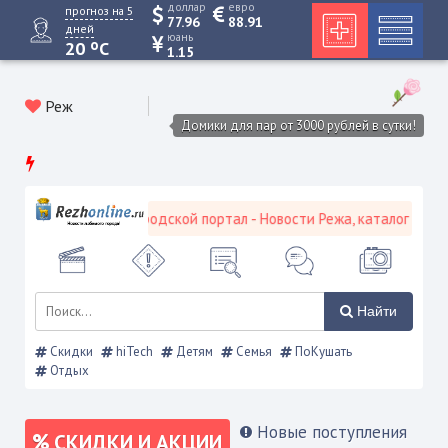
доллар
евро
прогноз на 5
77.96
88.91
дней
юань
o
20
C
1.15
Реж
Домики для пар от 3000 рублей в сутки!
Режевской городской портал - Новости Режа, каталог предпри
Найти
Скидки
hiTech
Детям
Семья
ПоКушать
Отдых
Новые поступления
СКИДКИ И АКЦИИ