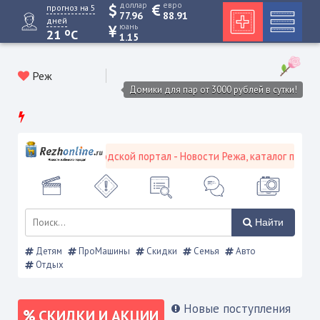
доллар
евро
прогноз на 5
77.96
88.91
дней
юань
o
21
C
1.15
Реж
Домики для пар от 3000 рублей в сутки!
Режевской городской портал - Новости Режа, каталог предприя
Найти
Детям
ПроМашины
Скидки
Семья
Авто
Отдых
Новые поступления
СКИДКИ И АКЦИИ