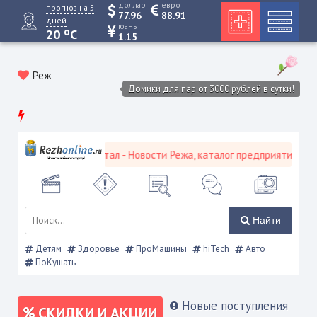
доллар
евро
прогноз на 5
77.96
88.91
дней
юань
o
20
C
1.15
Реж
Домики для пар от 3000 рублей в сутки!
ской городской портал - Новости Режа, каталог предприятий, объя
Найти
Детям
Здоровье
ПроМашины
hiTech
Авто
ПоКушать
Новые поступления
СКИДКИ И АКЦИИ