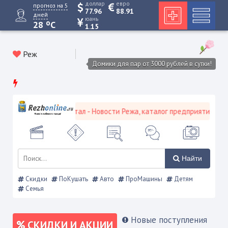
доллар
евро
прогноз на 5
77.96
88.91
дней
юань
o
28
C
1.15
Реж
Домики для пар от 3000 рублей в сутки!
ской городской портал - Новости Режа, каталог предприятий, объя
Найти
Скидки
ПоКушать
Авто
ПроМашины
Детям
Семья
Новые поступления
СКИДКИ И АКЦИИ