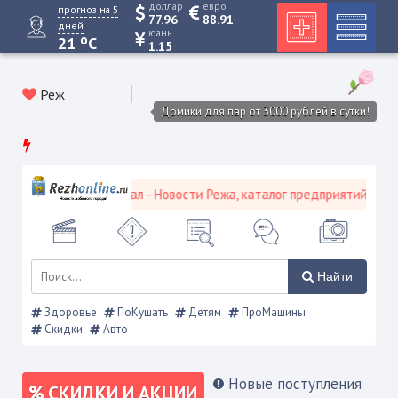
доллар
евро
прогноз на 5
77.96
88.91
дней
юань
o
21
C
1.15
Реж
Домики для пар от 3000 рублей в сутки!
ой городской портал - Новости Режа, каталог предприятий, объявл
Найти
Здоровье
ПоКушать
Детям
ПроМашины
Скидки
Авто
Новые поступления
СКИДКИ И АКЦИИ