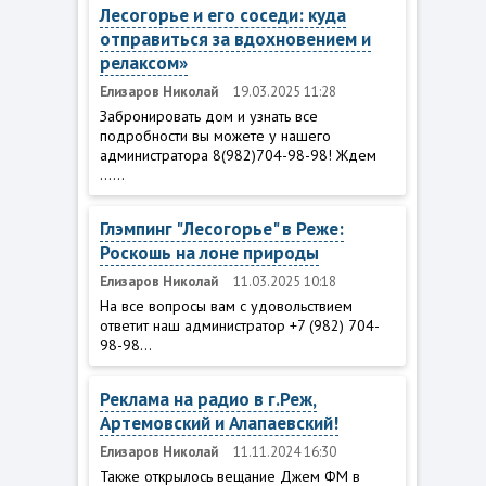
Лесогорье и его соседи: куда
отправиться за вдохновением и
релаксом»
Елизаров Николай
19.03.2025 11:28
Забронировать дом и узнать все
подробности вы можете у нашего
администратора 8(982)704-98-98! Ждем
......
Глэмпинг "Лесогорье" в Реже:
Роскошь на лоне природы
Елизаров Николай
11.03.2025 10:18
На все вопросы вам с удовольствием
ответит наш администратор +7 (982) 704-
98-98...
Реклама на радио в г.Реж,
Артемовский и Алапаевский!
Елизаров Николай
11.11.2024 16:30
Также открылось вещание Джем ФМ в