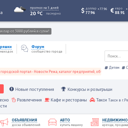
прогноз на 5 дней
доллар
евро
+77.96
+
o
та
20
C
77.96
88.91
пасмурно
 пар от 3000 рублей в сутки!
ряшки
Форум
находок
сообщество города
Детям
С
ой портал - Новости Режа, каталог предприятий, объявления, Режевской с
Новые поступления
Конкурсы и розыгрыши
есно
Развлечения
Кафе и рестораны
Такси
Такси в г.Р
сти
ОБЪЯВЛЕНИЯ
АВТО
НЕДВИЖИМО
доска объявлений
купить машину
аренда, продажа