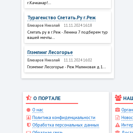
г.Качканар!...
Турагенство Слетать.Ру г.Реж
Елизаров Николай
11.11.2024 16:18
Слетать ру в г.Реж - Ленина 7 подберем тур
вашей мечты...
Глэмпинг Лесогорье
Елизаров Николай
11.11.2024 16:02
Глэмпинг Лесогорье - Реж Малиновая д.1...
О ПОРТАЛЕ
НА
О нас
Орган
Политика конфиденциальности
Новос
Обработка персональных данных
Интер
Обратная связь
Дост