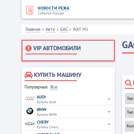
НОВОСТИ РЕЖА
события города
Главная
Авто
GAC
WAY M1
GA
VIP АВТОМОБИЛИ
КУПИТЬ МАШИНУ
Популярные
Все
AUDI
Купить Audi
BMW
Купить BMW
CHERY
Купить Chery