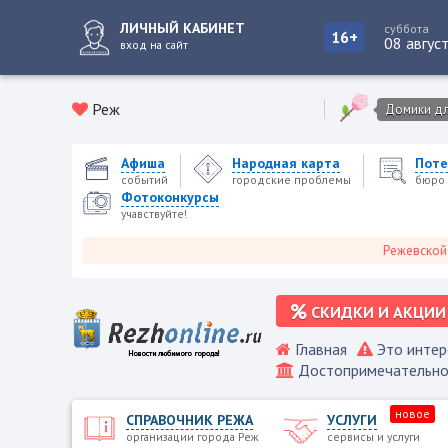
ЛИЧНЫЙ КАБИНЕТ
суббота
16+
08 авгус
вход на сайт
Реж
Домики для
Афиша
Народная карта
Поте
событий
городские проблемы
бюро 
Фотоконкурсы
учавствуйте!
Режевской городск
СКИДКИ И АКЦИИ
Главная
Это интер
Достопримечательно
новое
СПРАВОЧНИК РЕЖА
УСЛУГИ
организации города Реж
сервисы и услуги