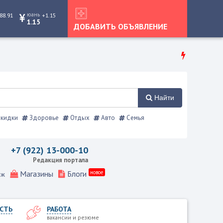
юань
88.91
+1.15
1.15
ДОБАВИТЬ ОБЪЯВЛЕНИЕ
Найти
кидки
Здоровье
Отдых
Авто
Семья
правочник
+7 (922) 13-000-10
Редакция портала
Магазины
Блоги
новое
еж
СТЬ
РАБОТА
вакансии и резюме