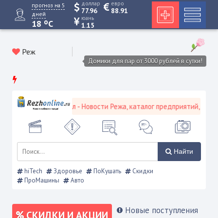
доллар
евро
прогноз на 5
77.96
88.91
дней
юань
o
18
C
1.15
Реж
Домики для пар от 3000 рублей в сутки!
ой городской портал - Новости Режа, каталог предприятий, объявле
Найти
hiTech
Здоровье
ПоКушать
Скидки
ПроМашины
Авто
Новые поступления
СКИДКИ И АКЦИИ