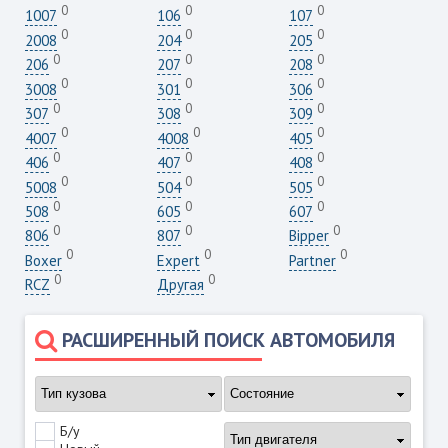
0
0
0
1007
106
107
0
0
0
2008
204
205
0
0
0
206
207
208
0
0
0
3008
301
306
0
0
0
307
308
309
0
0
0
4007
4008
405
0
0
0
406
407
408
0
0
0
5008
504
505
0
0
0
508
605
607
0
0
0
806
807
Bipper
0
0
0
Boxer
Expert
Partner
0
0
RCZ
Другая
РАСШИРЕННЫЙ ПОИСК АВТОМОБИЛЯ
Б/у