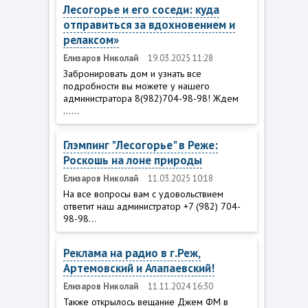
Лесогорье и его соседи: куда
отправиться за вдохновением и
релаксом»
Елизаров Николай
19.03.2025 11:28
Забронировать дом и узнать все
подробности вы можете у нашего
администратора 8(982)704-98-98! Ждем
......
Глэмпинг "Лесогорье" в Реже:
Роскошь на лоне природы
Елизаров Николай
11.03.2025 10:18
На все вопросы вам с удовольствием
ответит наш администратор +7 (982) 704-
98-98...
Реклама на радио в г.Реж,
Артемовский и Алапаевский!
Елизаров Николай
11.11.2024 16:30
Также открылось вещание Джем ФМ в