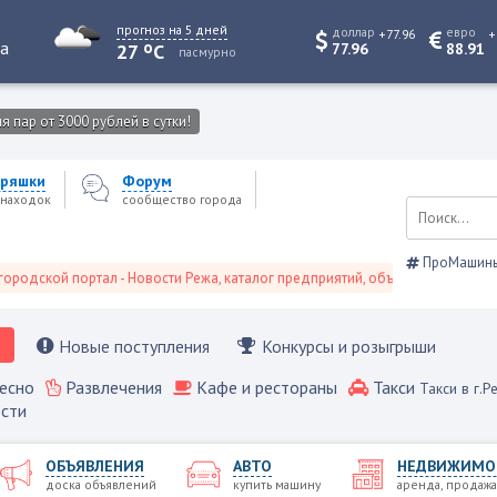
прогноз на 5 дней
доллар
евро
+77.96
+
o
та
27
C
77.96
88.91
пасмурно
 пар от 3000 рублей в сутки!
ряшки
Форум
находок
сообщество города
ПроМашин
ой портал - Новости Режа, каталог предприятий, объявления, Режевской с
Новые поступления
Конкурсы и розыгрыши
есно
Развлечения
Кафе и рестораны
Такси
Такси в г.Р
сти
ОБЪЯВЛЕНИЯ
АВТО
НЕДВИЖИМО
доска объявлений
купить машину
аренда, продажа