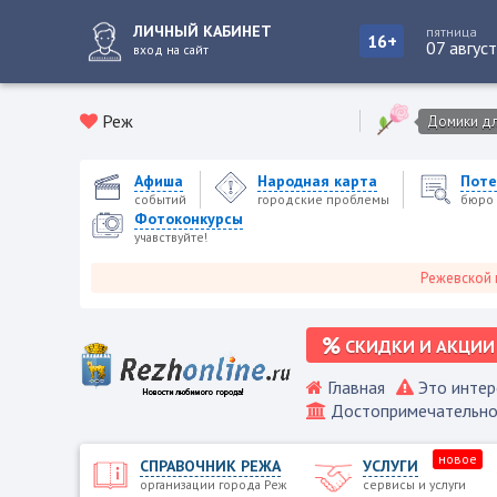
ЛИЧНЫЙ КАБИНЕТ
пятница
16+
07 авгус
вход на сайт
Реж
Домики для
Афиша
Народная карта
Поте
событий
городские проблемы
бюро 
Фотоконкурсы
учавствуйте!
Режевской городск
СКИДКИ И АКЦИИ
Главная
Это интер
Достопримечательно
новое
СПРАВОЧНИК РЕЖА
УСЛУГИ
организации города Реж
сервисы и услуги