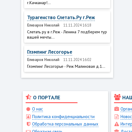
г.Качканар!...
Турагенство Слетать.Ру г.Реж
Елизаров Николай
11.11.2024 16:18
Слетать ру в г.Реж - Ленина 7 подберем тур
вашей мечты...
Глэмпинг Лесогорье
Елизаров Николай
11.11.2024 16:02
Глэмпинг Лесогорье - Реж Малиновая д.1...
О ПОРТАЛЕ
НА
О нас
Орган
Политика конфиденциальности
Новос
Обработка персональных данных
Интер
Обратная связь
Дост