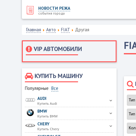
НОВОСТИ РЕЖА
события города
Главная
Авто
FIAT
Другая
FI
VIP АВТОМОБИЛИ
КУПИТЬ МАШИНУ
Популярные
Все
AUDI
Купить Audi
BMW
Купить BMW
CHERY
Купить Chery