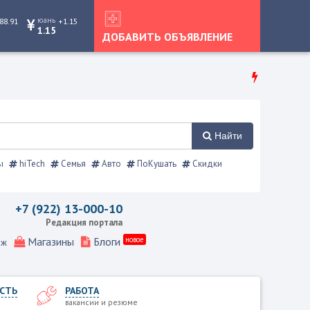
юань
88.91
+1.15
1.15
ДОБАВИТЬ ОБЪЯВЛЕНИЕ
Найти
ы
hiTech
Семья
Авто
ПоКушать
Скидки
правочник
+7 (922) 13-000-10
Редакция портала
Магазины
Блоги
новое
еж
СТЬ
РАБОТА
вакансии и резюме