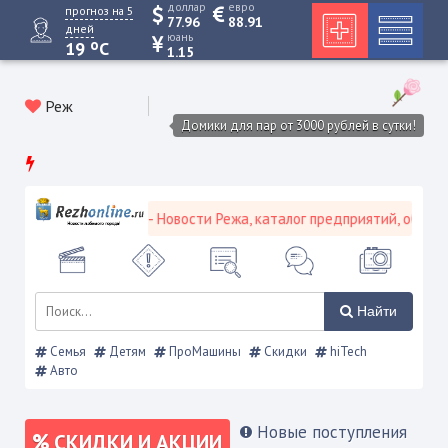
доллар
евро
прогноз на 5
77.96
88.91
дней
юань
o
19
C
1.15
Реж
Домики для пар от 3000 рублей в сутки!
 городской портал - Новости Режа, каталог предприятий, объявлен
Найти
Семья
Детям
ПроМашины
Скидки
hiTech
Авто
Новые поступления
СКИДКИ И АКЦИИ