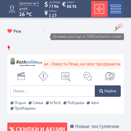
доллар
евро
прогноз на 5
77.96
88.91
дней
юань
o
26
C
1.15
Реж
Домики для пар от 3000 рублей в сутки!
кой городской портал - Новости Режа, каталог предприятий, объяв
Найти
Отдых
Семья
hiTech
ПоКушать
Авто
ПроМашины
Новые поступления
СКИДКИ И АКЦИИ