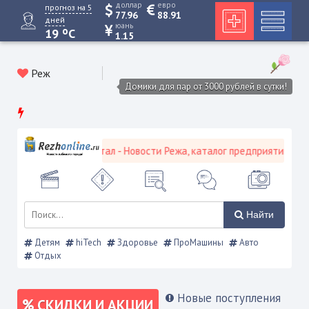
доллар
евро
прогноз на 5
77.96
88.91
дней
юань
o
19
C
1.15
Реж
Домики для пар от 3000 рублей в сутки!
кой городской портал - Новости Режа, каталог предприятий, объяв
Найти
Детям
hiTech
Здоровье
ПроМашины
Авто
Отдых
Новые поступления
СКИДКИ И АКЦИИ