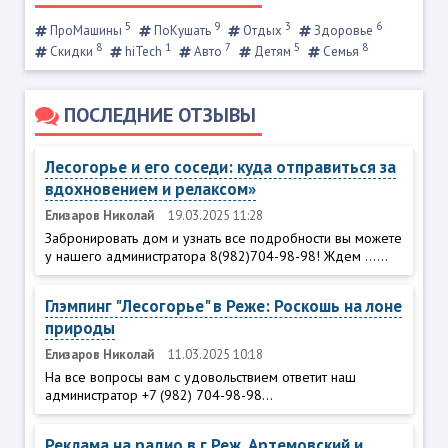
5
9
3
6
ПроМашины
ПоКушать
Отдых
Здоровье
8
1
7
5
8
Скидки
hiTech
Авто
Детям
Семья
ПОСЛЕДНИЕ ОТЗЫВЫ
Лесогорье и его соседи: куда отправиться за
вдохновением и релаксом»
Елизаров Николай
19.03.2025 11:28
Забронировать дом и узнать все подробности вы можете
у нашего администратора 8(982)704-98-98! Ждем ......
Глэмпинг "Лесогорье" в Реже: Роскошь на лоне
природы
Елизаров Николай
11.03.2025 10:18
На все вопросы вам с удовольствием ответит наш
администратор +7 (982) 704-98-98...
Реклама на радио в г.Реж, Артемовский и