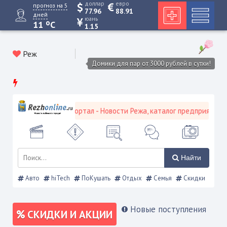
доллар
евро
прогноз на 5
77.96
88.91
дней
юань
o
11
C
1.15
Реж
Домики для пар от 3000 рублей в сутки!
евской городской портал - Новости Режа, каталог предприятий, об
Найти
Авто
hiTech
ПоКушать
Отдых
Семья
Скидки
Новые поступления
СКИДКИ И АКЦИИ