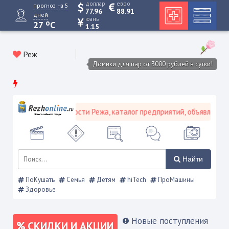
доллар
евро
прогноз на 5
77.96
88.91
дней
юань
o
27
C
1.15
Реж
Домики для пар от 3000 рублей в сутки!
дской портал - Новости Режа, каталог предприятий, объявления, Р
Найти
ПоКушать
Семья
Детям
hiTech
ПроМашины
Здоровье
Новые поступления
СКИДКИ И АКЦИИ