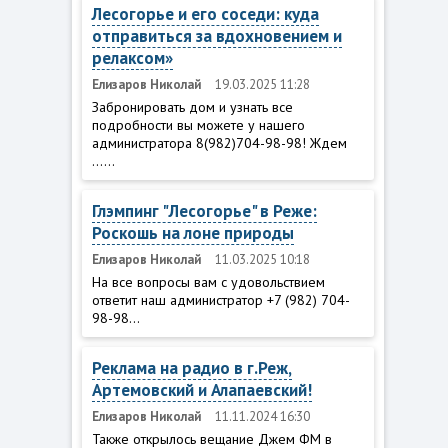
Лесогорье и его соседи: куда
отправиться за вдохновением и
релаксом»
Елизаров Николай
19.03.2025 11:28
Забронировать дом и узнать все
подробности вы можете у нашего
администратора 8(982)704-98-98! Ждем
......
Глэмпинг "Лесогорье" в Реже:
Роскошь на лоне природы
Елизаров Николай
11.03.2025 10:18
На все вопросы вам с удовольствием
ответит наш администратор +7 (982) 704-
98-98...
Реклама на радио в г.Реж,
Артемовский и Алапаевский!
Елизаров Николай
11.11.2024 16:30
Также открылось вещание Джем ФМ в