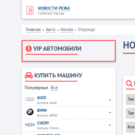
НОВОСТИ РЕЖА
события города
Главная
Авто
Honda
Stepwgn
H
VIP АВТОМОБИЛИ
КУПИТЬ МАШИНУ
Популярные
Все
AUDI
Купить Audi
BMW
Купить BMW
CHERY
Купить Chery