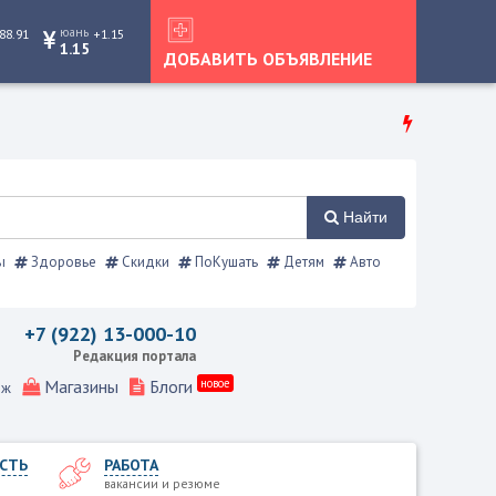
юань
88.91
+1.15
1.15
ДОБАВИТЬ ОБЪЯВЛЕНИЕ
Найти
ы
Здоровье
Скидки
ПоКушать
Детям
Авто
Режевской справочник
+7 (922) 13-000-10
Редакция портала
Магазины
Блоги
новое
еж
СТЬ
РАБОТА
вакансии и резюме