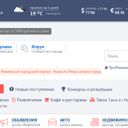
прогноз на 5 дней
доллар
евро
+77.96
+
o
та
19
C
77.96
88.91
пасмурно
 пар от 3000 рублей в сутки!
ряшки
Форум
находок
сообщество города
ПроМашин
кой городской портал - Новости Режа, каталог предприятий, объявления, 
Новые поступления
Конкурсы и розыгрыши
есно
Развлечения
Кафе и рестораны
Такси
Такси в г.Р
сти
ОБЪЯВЛЕНИЯ
АВТО
НЕДВИЖИМО
доска объявлений
купить машину
аренда, продажа