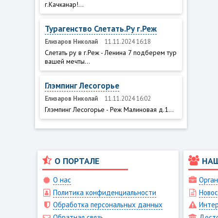
г.Качканар!...
Турагенство Слетать.Ру г.Реж
Елизаров Николай
11.11.2024 16:18
Слетать ру в г.Реж - Ленина 7 подберем тур
вашей мечты...
Глэмпинг Лесогорье
Елизаров Николай
11.11.2024 16:02
Глэмпинг Лесогорье - Реж Малиновая д.1...
О ПОРТАЛЕ
НА
О нас
Орган
Политика конфиденциальности
Новос
Обработка персональных данных
Интер
Обратная связь
Дост