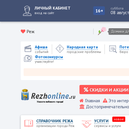
ЛИЧНЫЙ КАБИНЕТ
суббота
16+
08 авгус
вход на сайт
Реж
Домики для
Афиша
Народная карта
Поте
событий
городские проблемы
бюро 
Фотоконкурсы
учавствуйте!
Режевс
СКИДКИ И АКЦИИ
Главная
Это интер
Достопримечательно
новое
СПРАВОЧНИК РЕЖА
УСЛУГИ
организации города Реж
сервисы и услуги