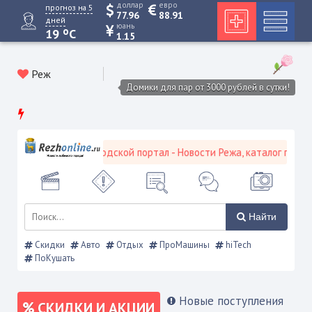
доллар
евро
прогноз на 5
77.96
88.91
дней
юань
o
19
C
1.15
Реж
Домики для пар от 3000 рублей в сутки!
Режевской городской портал - Новости Режа, каталог предпри
Найти
Скидки
Авто
Отдых
ПроМашины
hiTech
ПоКушать
Новые поступления
СКИДКИ И АКЦИИ