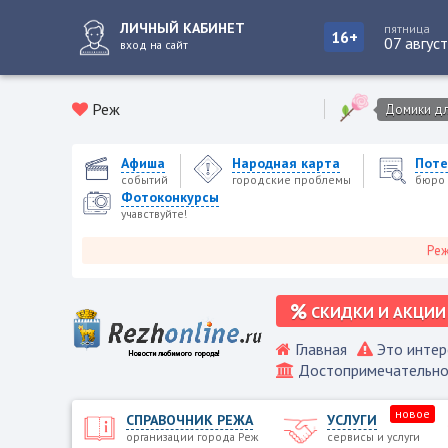
ЛИЧНЫЙ КАБИНЕТ
пятница
16+
07 авгус
вход на сайт
Реж
Домики для
Афиша
Народная карта
Поте
событий
городские проблемы
бюро 
Фотоконкурсы
учавствуйте!
Режевско
СКИДКИ И АКЦИИ
Главная
Это интер
Достопримечательно
новое
СПРАВОЧНИК РЕЖА
УСЛУГИ
организации города Реж
сервисы и услуги