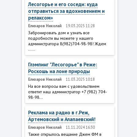
Лесогорье и его соседи: куда
отправиться за вдохновением и
релаксом»
Елизаров Николай
19.03.2025 11:28
Забронировать дом и узнать все
подробности вы можете у нашего
администратора 8(982)704-98-98! Ждем
......
Глэмпинг "Лесогорье" в Реже:
Роскошь на лоне природы
Елизаров Николай
11.03.2025 10:18
На все вопросы вам с удовольствием
ответит наш администратор +7 (982) 704-
98-98...
Реклама на радио в г.Реж,
Артемовский и Алапаевский!
Елизаров Николай
11.11.2024 16:30
Также открылось вещание Джем ФМ в