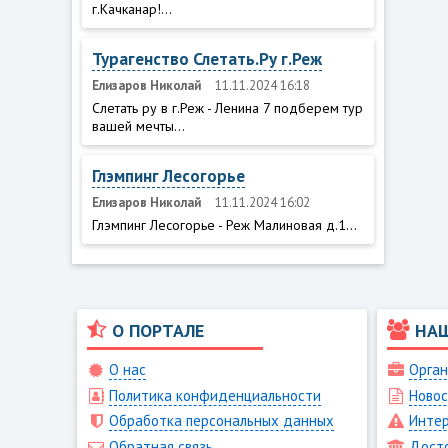
г.Качканар!...
Турагенство Слетать.Ру г.Реж
Елизаров Николай
11.11.2024 16:18
Слетать ру в г.Реж - Ленина 7 подберем тур
вашей мечты...
Глэмпинг Лесогорье
Елизаров Николай
11.11.2024 16:02
Глэмпинг Лесогорье - Реж Малиновая д.1...
О ПОРТАЛЕ
НА
О нас
Орган
Политика конфиденциальности
Новос
Обработка персональных данных
Интер
Обратная связь
Дост