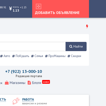
юань
88.91
+1.15
1.15
ДОБАВИТЬ ОБЪЯВЛЕНИЕ
Найти
Авто
ПоКушать
Семья
ПроМашины
Скидки
жевской справочник
+7 (922) 13-000-10
Редакция портала
Магазины
Блоги
новое
еж
СТЬ
РАБОТА
вакансии и резюме