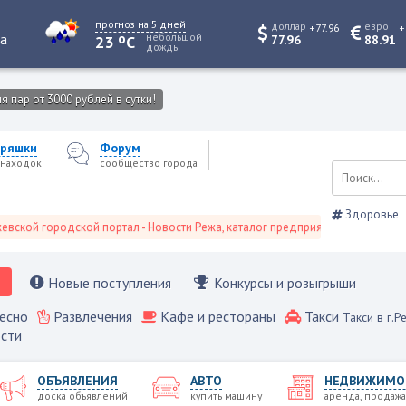
прогноз на 5 дней
доллар
евро
+77.96
+
o
та
небольшой
23
C
77.96
88.91
дождь
 пар от 3000 рублей в сутки!
ряшки
Форум
находок
сообщество города
Здоровье
й городской портал - Новости Режа, каталог предприятий, объявления, Ре
Новые поступления
Конкурсы и розыгрыши
есно
Развлечения
Кафе и рестораны
Такси
Такси в г.Р
сти
ОБЪЯВЛЕНИЯ
АВТО
НЕДВИЖИМО
доска объявлений
купить машину
аренда, продажа