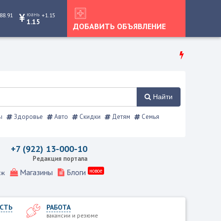
юань
88.91
+1.15
1.15
ДОБАВИТЬ ОБЪЯВЛЕНИЕ
Найти
ы
Здоровье
Авто
Скидки
Детям
Семья
равочник
+7 (922) 13-000-10
Редакция портала
Магазины
Блоги
новое
еж
СТЬ
РАБОТА
вакансии и резюме