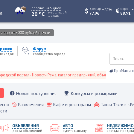
прогноз на 5 дней
доллар
евро
+77.96
+
o
та
небольшой
20
C
77.96
88.91
дождь
 пар от 3000 рублей в сутки!
ряшки
Форум
находок
сообщество города
ПроМашин
й портал - Новости Режа, каталог предприятий, объявления, Режевской сп
Новые поступления
Конкурсы и розыгрыши
есно
Развлечения
Кафе и рестораны
Такси
Такси в г.Р
сти
ОБЪЯВЛЕНИЯ
АВТО
НЕДВИЖИМО
доска объявлений
купить машину
аренда, продажа