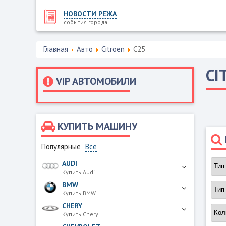
НОВОСТИ РЕЖА
события города
Главная
Авто
Citroen
C25
CI
VIP АВТОМОБИЛИ
КУПИТЬ МАШИНУ
Популярные
Все
AUDI
Купить Audi
BMW
Купить BMW
CHERY
Купить Chery