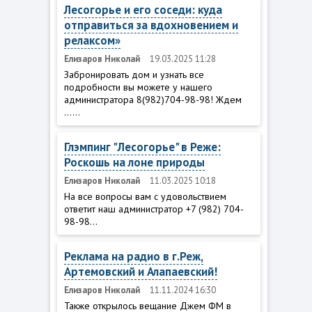
Лесогорье и его соседи: куда
отправиться за вдохновением и
релаксом»
Елизаров Николай
19.03.2025 11:28
Забронировать дом и узнать все
подробности вы можете у нашего
администратора 8(982)704-98-98! Ждем
......
Глэмпинг "Лесогорье" в Реже:
Роскошь на лоне природы
Елизаров Николай
11.03.2025 10:18
На все вопросы вам с удовольствием
ответит наш администратор +7 (982) 704-
98-98...
Реклама на радио в г.Реж,
Артемовский и Алапаевский!
Елизаров Николай
11.11.2024 16:30
Также открылось вещание Джем ФМ в