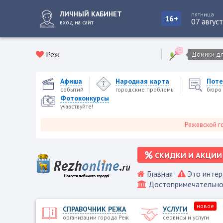
ЛИЧНЫЙ КАБИНЕТ
пятница
16+
07 авгус
вход на сайт
Реж
Домики для
Афиша
Народная карта
Поте
событий
городские проблемы
бюро 
Фотоконкурсы
учавствуйте!
Режевской городско
СКИДКИ И АКЦИИ
Главная
Это интер
Достопримечательно
новое
СПРАВОЧНИК РЕЖА
УСЛУГИ
организации города Реж
сервисы и услуги