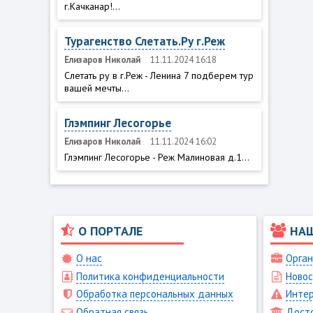
г.Качканар!...
Турагенство Слетать.Ру г.Реж
Елизаров Николай
11.11.2024 16:18
Слетать ру в г.Реж - Ленина 7 подберем тур
вашей мечты...
Глэмпинг Лесогорье
Елизаров Николай
11.11.2024 16:02
Глэмпинг Лесогорье - Реж Малиновая д.1...
О ПОРТАЛЕ
НА
О нас
Орган
Политика конфиденциальности
Новос
Обработка персональных данных
Интер
Обратная связь
Дост