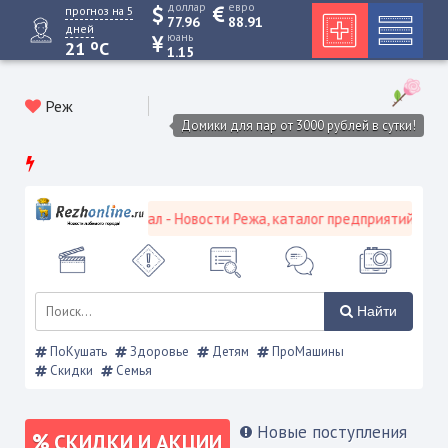
доллар
евро
прогноз на 5
77.96
88.91
дней
юань
o
21
C
1.15
Реж
Домики для пар от 3000 рублей в сутки!
кой городской портал - Новости Режа, каталог предприятий, объяв
Найти
ПоКушать
Здоровье
Детям
ПроМашины
Скидки
Семья
Новые поступления
СКИДКИ И АКЦИИ