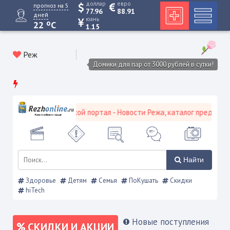
доллар
евро
прогноз на 5
77.96
88.91
дней
юань
o
22
C
1.15
Реж
Домики для пар от 3000 рублей в сутки!
Режевской городской портал - Новости Режа, каталог предприятий
Найти
Здоровье
Детям
Семья
ПоКушать
Скидки
hiTech
Новые поступления
СКИДКИ И АКЦИИ