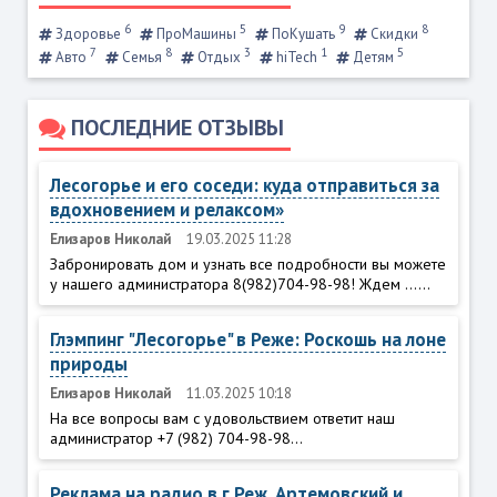
6
5
9
8
Здоровье
ПроМашины
ПоКушать
Скидки
7
8
3
1
5
Авто
Семья
Отдых
hiTech
Детям
ПОСЛЕДНИЕ ОТЗЫВЫ
Лесогорье и его соседи: куда отправиться за
вдохновением и релаксом»
Елизаров Николай
19.03.2025 11:28
Забронировать дом и узнать все подробности вы можете
у нашего администратора 8(982)704-98-98! Ждем ......
Глэмпинг "Лесогорье" в Реже: Роскошь на лоне
природы
Елизаров Николай
11.03.2025 10:18
На все вопросы вам с удовольствием ответит наш
администратор +7 (982) 704-98-98...
Реклама на радио в г.Реж, Артемовский и