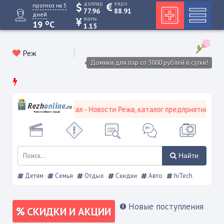
доллар
евро
прогноз на 5
77.96
88.91
дней
юань
o
19
C
1.15
Реж
Домики для пар от 3000 рублей в сутки!
кой городской портал - Новости Режа, каталог предприятий, объяв
Найти
Детям
Семья
Отдых
Скидки
Авто
hiTech
Новые поступления
СКИДКИ И АКЦИИ