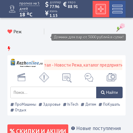
доллар
евро
прогноз на 5
77.96
88.91
дней
юань
o
18
C
1.15
Реж
Домики для пар от 3000 рублей в сутки!
ской городской портал - Новости Режа, каталог предприятий, объя
Найти
ПроМашины
Здоровье
hiTech
Детям
ПоКушать
Отдых
Новые поступления
СКИДКИ И АКЦИИ