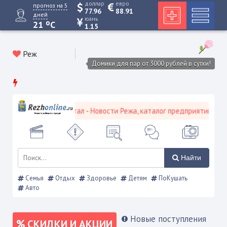
доллар
евро
прогноз на 5
77.96
88.91
дней
юань
o
21
C
1.15
Реж
Домики для пар от 3000 рублей в сутки!
кой городской портал - Новости Режа, каталог предприятий, объяв
Найти
Семья
Отдых
Здоровье
Детям
ПоКушать
Авто
Новые поступления
СКИДКИ И АКЦИИ