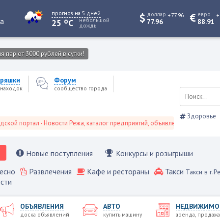
прогноз на 5 дней
доллар
евро
+77.96
+
o
та
небольшой
25
C
77.96
88.91
дождь
 пар от 3000 рублей в сутки!
ряшки
Форум
находок
сообщество города
Здоровье
ортал - Новости Режа, каталог предприятий, объявления, Режевской справ
Новые поступления
Конкурсы и розыгрыши
есно
Развлечения
Кафе и рестораны
Такси
Такси в г.Р
сти
ОБЪЯВЛЕНИЯ
АВТО
НЕДВИЖИМО
доска объявлений
купить машину
аренда, продажа