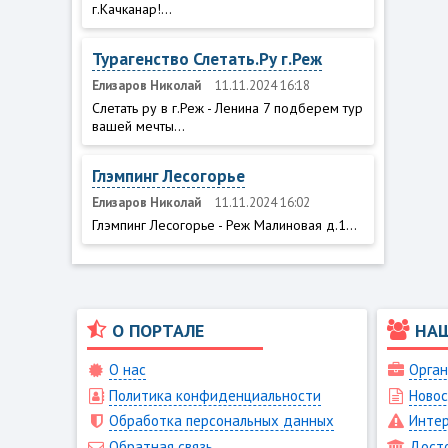
г.Качканар!...
Турагенство Слетать.Ру г.Реж
Елизаров Николай
11.11.2024 16:18
Слетать ру в г.Реж - Ленина 7 подберем тур
вашей мечты...
Глэмпинг Лесогорье
Елизаров Николай
11.11.2024 16:02
Глэмпинг Лесогорье - Реж Малиновая д.1...
О ПОРТАЛЕ
НА
О нас
Орган
Политика конфиденциальности
Новос
Обработка персональных данных
Интер
Обратная связь
Дост