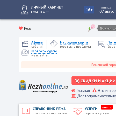
ЛИЧНЫЙ КАБИНЕТ
пятница
16+
07 авгус
вход на сайт
Реж
Домики для
Афиша
Народная карта
Поте
событий
городские проблемы
бюро 
Фотоконкурсы
учавствуйте!
Режевской городской п
СКИДКИ И АКЦИИ
Главная
Это интер
Достопримечательно
новое
СПРАВОЧНИК РЕЖА
УСЛУГИ
организации города Реж
сервисы и услуги