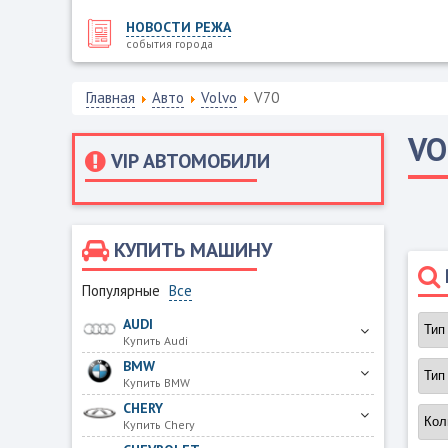
НОВОСТИ РЕЖА
события города
Главная
Авто
Volvo
V70
VO
VIP АВТОМОБИЛИ
КУПИТЬ МАШИНУ
Популярные
Все
AUDI
Купить Audi
BMW
Купить BMW
CHERY
Купить Chery