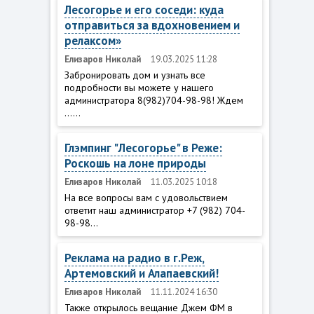
Лесогорье и его соседи: куда
отправиться за вдохновением и
релаксом»
Елизаров Николай
19.03.2025 11:28
Забронировать дом и узнать все
подробности вы можете у нашего
администратора 8(982)704-98-98! Ждем
......
Глэмпинг "Лесогорье" в Реже:
Роскошь на лоне природы
Елизаров Николай
11.03.2025 10:18
На все вопросы вам с удовольствием
ответит наш администратор +7 (982) 704-
98-98...
Реклама на радио в г.Реж,
Артемовский и Алапаевский!
Елизаров Николай
11.11.2024 16:30
Также открылось вещание Джем ФМ в