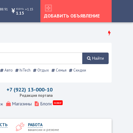
юань
88.91
+1.15
1.15
ДОБАВИТЬ ОБЪЯВЛЕНИЕ
Найти
Авто
hiTech
Отдых
Семья
Скидки
очник
+7 (922) 13-000-10
Редакция портала
Магазины
Блоги
новое
еж
СТЬ
РАБОТА
вакансии и резюме