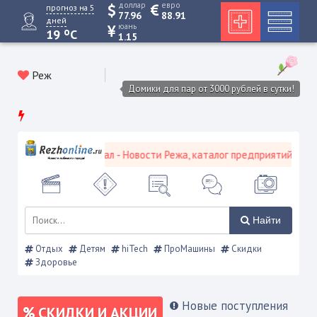
доллар
евро
прогноз на 5
77.96
88.91
дней
юань
o
19
C
1.15
Реж
Домики для пар от 3000 рублей в сутки!
ой городской портал - Новости Режа, каталог предприятий, объявл
Найти
Отдых
Детям
hiTech
ПроМашины
Скидки
Здоровье
Новые поступления
СКИДКИ И АКЦИИ