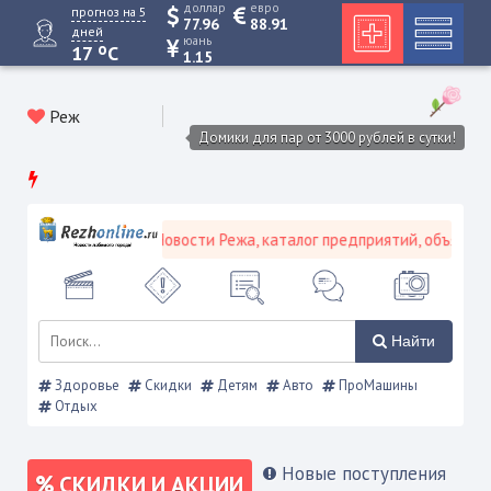
доллар
евро
прогноз на 5
77.96
88.91
дней
юань
o
17
C
1.15
Реж
Домики для пар от 3000 рублей в сутки!
ородской портал - Новости Режа, каталог предприятий, объявления
Найти
Здоровье
Скидки
Детям
Авто
ПроМашины
Отдых
Новые поступления
СКИДКИ И АКЦИИ