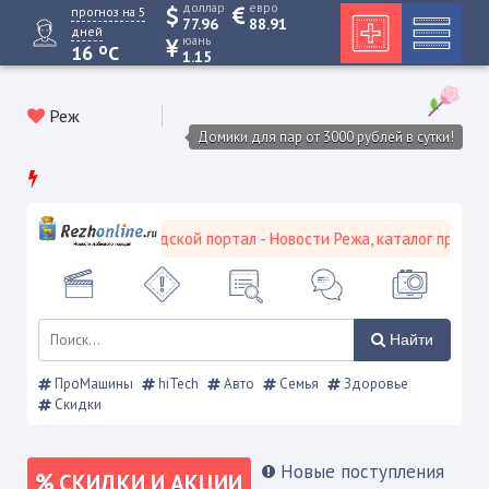
доллар
евро
прогноз на 5
77.96
88.91
дней
юань
o
16
C
1.15
Реж
Домики для пар от 3000 рублей в сутки!
Режевской городской портал - Новости Режа, каталог предприя
Найти
ПроМашины
hiTech
Авто
Семья
Здоровье
Скидки
Новые поступления
СКИДКИ И АКЦИИ