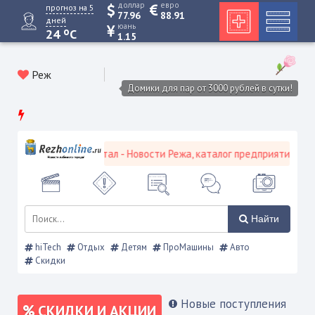
доллар
евро
прогноз на 5
77.96
88.91
дней
юань
o
24
C
1.15
Реж
Домики для пар от 3000 рублей в сутки!
кой городской портал - Новости Режа, каталог предприятий, объяв
Найти
hiTech
Отдых
Детям
ПроМашины
Авто
Скидки
Новые поступления
СКИДКИ И АКЦИИ