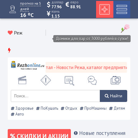
доллар
евро
прогноз на 5
77.96
88.91
дней
юань
o
16
C
1.15
Реж
Домики для пар от 3000 рублей в сутки!
ской городской портал - Новости Режа, каталог предприятий, объя
Найти
Здоровье
ПоКушать
Отдых
ПроМашины
Детям
Авто
Новые поступления
СКИДКИ И АКЦИИ