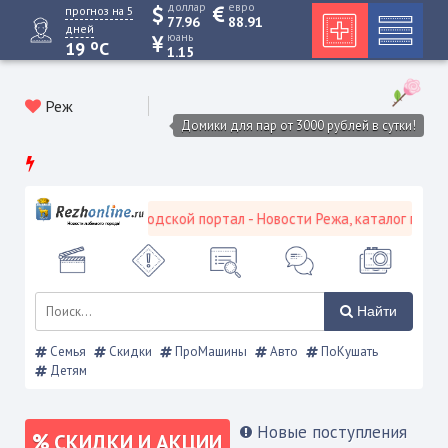
доллар
евро
прогноз на 5
77.96
88.91
дней
юань
o
19
C
1.15
Реж
Домики для пар от 3000 рублей в сутки!
Режевской городской портал - Новости Режа, каталог предпри
Найти
Семья
Скидки
ПроМашины
Авто
ПоКушать
Детям
Новые поступления
СКИДКИ И АКЦИИ