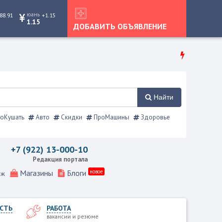
юань
88.91
+1.15
1.15
ДОБАВИТЬ ОБЪЯВЛЕНИЕ
Найти
оКушать
Авто
Скидки
ПроМашины
Здоровье
, Режевской справочник
+7 (922) 13-000-10
Редакция портала
Магазины
Блоги
новое
еж
СТЬ
РАБОТА
вакансии и резюме