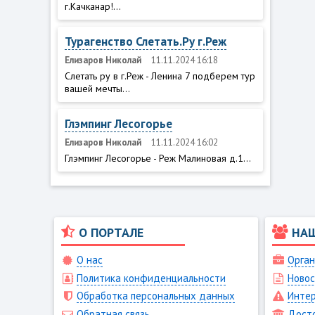
г.Качканар!...
Турагенство Слетать.Ру г.Реж
Елизаров Николай
11.11.2024 16:18
Слетать ру в г.Реж - Ленина 7 подберем тур
вашей мечты...
Глэмпинг Лесогорье
Елизаров Николай
11.11.2024 16:02
Глэмпинг Лесогорье - Реж Малиновая д.1...
О ПОРТАЛЕ
НА
О нас
Орган
Политика конфиденциальности
Новос
Обработка персональных данных
Интер
Обратная связь
Дост