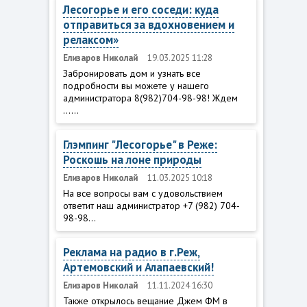
Лесогорье и его соседи: куда
отправиться за вдохновением и
релаксом»
Елизаров Николай
19.03.2025 11:28
Забронировать дом и узнать все
подробности вы можете у нашего
администратора 8(982)704-98-98! Ждем
......
Глэмпинг "Лесогорье" в Реже:
Роскошь на лоне природы
Елизаров Николай
11.03.2025 10:18
На все вопросы вам с удовольствием
ответит наш администратор +7 (982) 704-
98-98...
Реклама на радио в г.Реж,
Артемовский и Алапаевский!
Елизаров Николай
11.11.2024 16:30
Также открылось вещание Джем ФМ в