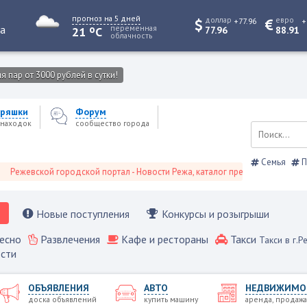
прогноз на 5 дней
доллар
евро
+77.96
+
o
та
переменная
21
C
77.96
88.91
облачность
 пар от 3000 рублей в сутки!
ряшки
Форум
находок
сообщество города
Семья
П
вской городской портал - Новости Режа, каталог предприятий, объявления
Новые поступления
Конкурсы и розыгрыши
есно
Развлечения
Кафе и рестораны
Такси
Такси в г.Р
сти
ОБЪЯВЛЕНИЯ
АВТО
НЕДВИЖИМО
доска объявлений
купить машину
аренда, продажа