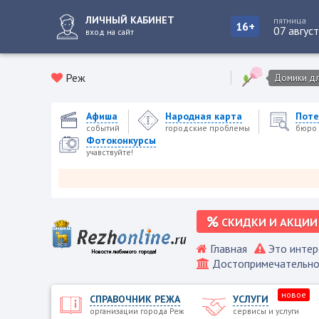
ЛИЧНЫЙ КАБИНЕТ
пятница
16+
07 авгус
вход на сайт
Реж
Домики для
Афиша
Народная карта
Поте
событий
городские проблемы
бюро 
Фотоконкурсы
учавствуйте!
Реже
СКИДКИ И АКЦИИ
Главная
Это интер
Достопримечательно
новое
СПРАВОЧНИК РЕЖА
УСЛУГИ
организации города Реж
сервисы и услуги