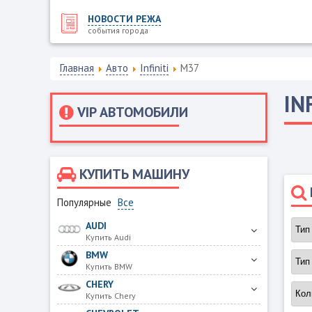
НОВОСТИ РЕЖА
события города
Главная
Авто
Infiniti
M37
IN
VIP АВТОМОБИЛИ
КУПИТЬ МАШИНУ
Популярные
Все
AUDI
Купить Audi
BMW
Купить BMW
CHERY
Купить Chery