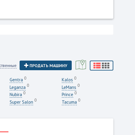
ственные
ПРОДАТЬ МАШИНУ
0
0
Gentra
Kalos
0
0
Leganza
LeMans
0
0
Nubira
Prince
0
0
Super Salon
Tacuma