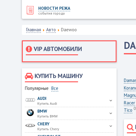
НОВОСТИ РЕЖА
события города
Главная
Авто
Daewoo
D
VIP АВТОМОБИЛИ
КУПИТЬ МАШИНУ
Dama
Koran
Популярные
Все
Magn
AUDI
Racer
Купить Audi
0
Tico
BMW
Купить BMW
CHERY
Купить Chery