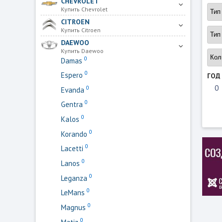
CHEVROLET
Купить Chevrolet
CITROEN
Купить Citroen
DAEWOO
Купить Daewoo
0
Damas
0
Espero
ГОД
0
Evanda
0
Gentra
0
Kalos
0
Korando
0
Lacetti
0
Lanos
0
Leganza
0
LeMans
0
Magnus
0
Matiz