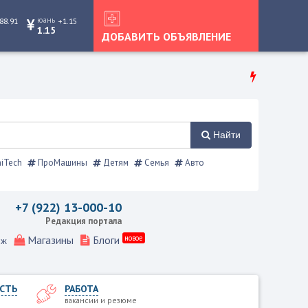
юань
88.91
+1.15
1.15
ДОБАВИТЬ ОБЪЯВЛЕНИЕ
Найти
iTech
ПроМашины
Детям
Семья
Авто
к
+7 (922) 13-000-10
Редакция портала
Магазины
Блоги
новое
еж
СТЬ
РАБОТА
вакансии и резюме