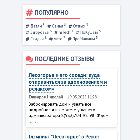
ПОПУЛЯРНО
5
8
3
Детям
Семья
Отдых
6
1
9
Здоровье
hiTech
ПоКушать
8
7
5
Скидки
Авто
ПроМашины
ПОСЛЕДНИЕ ОТЗЫВЫ
Лесогорье и его соседи: куда
отправиться за вдохновением и
релаксом»
Елизаров Николай
19.03.2025 11:28
Забронировать дом и узнать все
подробности вы можете у нашего
администратора 8(982)704-98-98! Ждем
......
Глэмпинг "Лесогорье" в Реже: