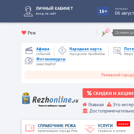
ЛИЧНЫЙ КАБИНЕТ
четверг
16+
06 авгус
вход на сайт
Реж
Домики для
Афиша
Народная карта
Поте
событий
городские проблемы
бюро 
Фотоконкурсы
учавствуйте!
Режевской городской порта
СКИДКИ И АКЦИИ
Главная
Это интер
Достопримечательно
новое
СПРАВОЧНИК РЕЖА
УСЛУГИ
организации города Реж
сервисы и услуги