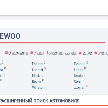
AEWOO
Все машины
Новые
Срочная продажа
Битые
Отече
0
0
0
s
Espero
Evanda
0
0
0
do
Lacetti
Lanos
0
0
0
us
Matiz
Nexia
0
0
0
Rezzo
Sens
0
0
Winstorm
Другая
РАСШИРЕННЫЙ ПОИСК АВТОМОБИЛЯ