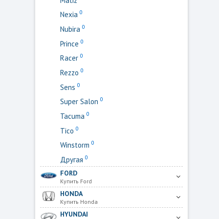
0
Nexia
0
Nubira
0
Prince
0
Racer
0
Rezzo
0
Sens
0
Super Salon
0
Tacuma
0
Tico
0
Winstorm
0
Другая
FORD
Купить Ford
HONDA
Купить Honda
HYUNDAI