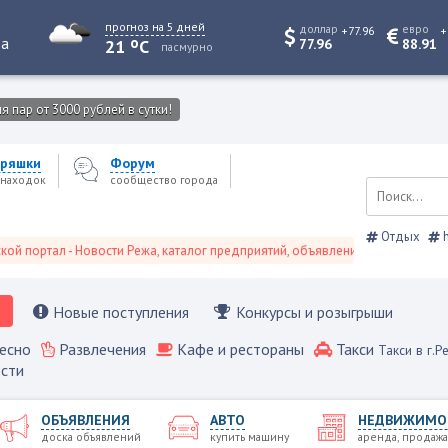
прогноз на 5 дней
доллар
евро
+77.96
+
o
та
21
C
77.96
88.91
пасмурно
 пар от 3000 рублей в сутки!
ряшки
Форум
находок
сообщество города
Отдых
h
л - Новости Режа, каталог предприятий, объявления, Режевской справочни
Новые поступления
Конкурсы и розыгрыши
есно
Развлечения
Кафе и рестораны
Такси
Такси в г.Р
сти
ОБЪЯВЛЕНИЯ
АВТО
НЕДВИЖИМО
доска объявлений
купить машину
аренда, продажа