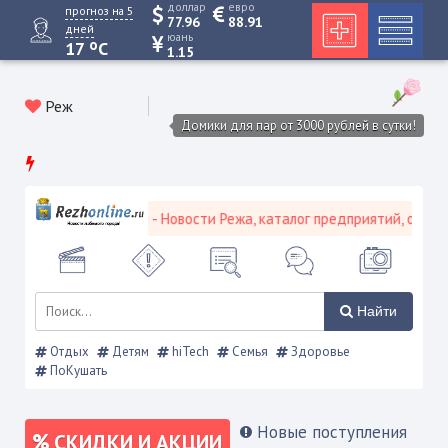
доллар
евро
прогноз на 5
77.96
88.91
дней
юань
o
17
C
1.15
Реж
Домики для пар от 3000 рублей в сутки!
й городской портал - Новости Режа, каталог предприятий, объявле
Найти
Отдых
Детям
hiTech
Семья
Здоровье
ПоКушать
Новые поступления
СКИДКИ И АКЦИИ