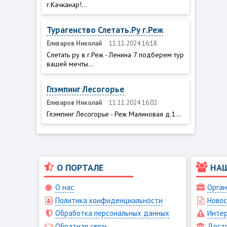
г.Качканар!...
Турагенство Слетать.Ру г.Реж
Елизаров Николай
11.11.2024 16:18
Слетать ру в г.Реж - Ленина 7 подберем тур
вашей мечты...
Глэмпинг Лесогорье
Елизаров Николай
11.11.2024 16:02
Глэмпинг Лесогорье - Реж Малиновая д.1...
О ПОРТАЛЕ
НА
О нас
Орган
Политика конфиденциальности
Новос
Обработка персональных данных
Интер
Обратная связь
Дост