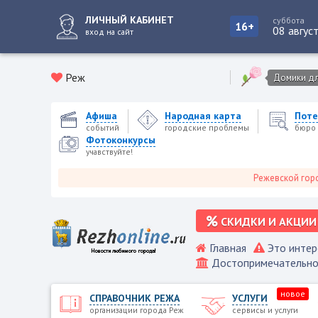
ЛИЧНЫЙ КАБИНЕТ
суббота
16+
08 авгус
вход на сайт
Реж
Домики для
Афиша
Народная карта
Поте
событий
городские проблемы
бюро 
Фотоконкурсы
учавствуйте!
Режевской городской п
СКИДКИ И АКЦИИ
Главная
Это интер
Достопримечательно
новое
СПРАВОЧНИК РЕЖА
УСЛУГИ
организации города Реж
сервисы и услуги