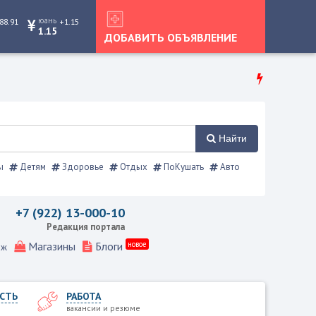
юань
88.91
+1.15
1.15
ДОБАВИТЬ ОБЪЯВЛЕНИЕ
Найти
ы
Детям
Здоровье
Отдых
ПоКушать
Авто
очник
+7 (922) 13-000-10
Редакция портала
Магазины
Блоги
новое
еж
СТЬ
РАБОТА
вакансии и резюме