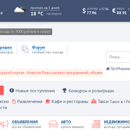
прогноз на 5 дней
доллар
евро
+77.96
+
o
та
18
C
77.96
88.91
пасмурно
 пар от 3000 рублей в сутки!
ряшки
Форум
находок
сообщество города
ПроМашин
ортал - Новости Режа, каталог предприятий, объявления, Режевской справ
Новые поступления
Конкурсы и розыгрыши
есно
Развлечения
Кафе и рестораны
Такси
Такси в г.Р
сти
ОБЪЯВЛЕНИЯ
АВТО
НЕДВИЖИМО
доска объявлений
купить машину
аренда, продажа