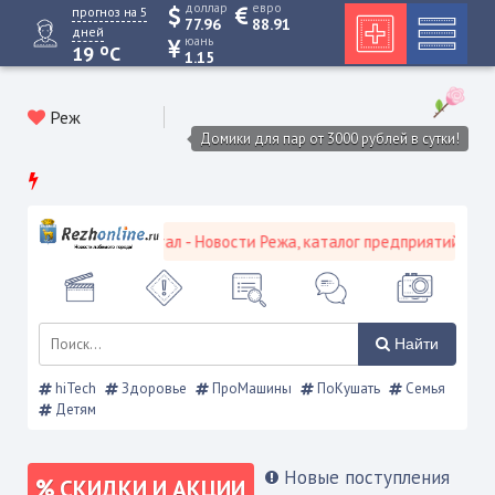
доллар
евро
прогноз на 5
77.96
88.91
дней
юань
o
19
C
1.15
Реж
Домики для пар от 3000 рублей в сутки!
кой городской портал - Новости Режа, каталог предприятий, объяв
Найти
hiTech
Здоровье
ПроМашины
ПоКушать
Семья
Детям
Новые поступления
СКИДКИ И АКЦИИ