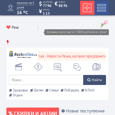
доллар
евро
прогноз на 5
77.96
88.91
дней
юань
o
16
C
1.15
Реж
Домики для пар от 3000 рублей в сутки!
ской городской портал - Новости Режа, каталог предприятий, объя
Найти
Здоровье
Детям
Семья
ПоКушать
hiTech
Отдых
Новые поступления
СКИДКИ И АКЦИИ