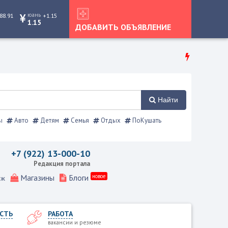
юань
88.91
+1.15
1.15
ДОБАВИТЬ ОБЪЯВЛЕНИЕ
Найти
ы
Авто
Детям
Семья
Отдых
ПоКушать
равочник
+7 (922) 13-000-10
Редакция портала
Магазины
Блоги
новое
еж
СТЬ
РАБОТА
вакансии и резюме