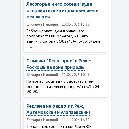
Лесогорье и его соседи: куда
отправиться за вдохновением и
релаксом»
Елизаров Николай
19.03.2025 11:28
Забронировать дом и узнать все
подробности вы можете у нашего
администратора 8(982)704-98-98! Ждем
......
Глэмпинг "Лесогорье" в Реже:
Роскошь на лоне природы
Елизаров Николай
11.03.2025 10:18
На все вопросы вам с удовольствием
ответит наш администратор +7 (982) 704-
98-98...
Реклама на радио в г.Реж,
Артемовский и Алапаевский!
Елизаров Николай
11.11.2024 16:30
Также открылось вещание Джем ФМ в