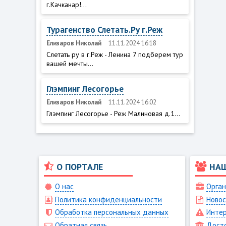
г.Качканар!...
Турагенство Слетать.Ру г.Реж
Елизаров Николай
11.11.2024 16:18
Слетать ру в г.Реж - Ленина 7 подберем тур
вашей мечты...
Глэмпинг Лесогорье
Елизаров Николай
11.11.2024 16:02
Глэмпинг Лесогорье - Реж Малиновая д.1...
О ПОРТАЛЕ
НА
О нас
Орган
Политика конфиденциальности
Новос
Обработка персональных данных
Интер
Обратная связь
Дост