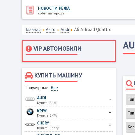
НОВОСТИ РЕЖА
события города
Главная
Авто
Audi
A6 Allroad Quattro
AU
VIP АВТОМОБИЛИ
КУПИТЬ МАШИНУ
Популярные
Все
AUDI
Купить Audi
BMW
Купить BMW
CHERY
Купить Chery