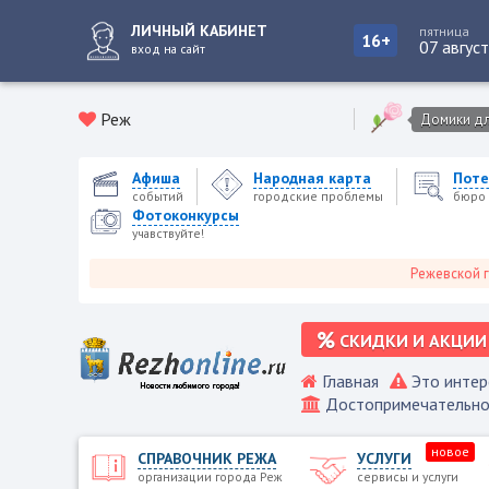
ЛИЧНЫЙ КАБИНЕТ
пятница
16+
07 авгус
вход на сайт
Реж
Домики для
Афиша
Народная карта
Поте
событий
городские проблемы
бюро 
Фотоконкурсы
учавствуйте!
Режевской городско
СКИДКИ И АКЦИИ
Главная
Это интер
Достопримечательно
новое
СПРАВОЧНИК РЕЖА
УСЛУГИ
организации города Реж
сервисы и услуги