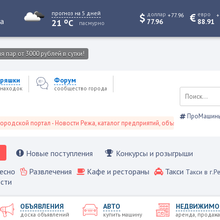
прогноз на 5 дней
доллар
евро
+77.96
+
o
та
21
C
77.96
88.91
пасмурно
 пар от 3000 рублей в сутки!
ряшки
Форум
находок
сообщество города
ПроМашин
й портал - Новости Режа, каталог предприятий, объявления, Режевской сп
Новые поступления
Конкурсы и розыгрыши
есно
Развлечения
Кафе и рестораны
Такси
Такси в г.Р
сти
ОБЪЯВЛЕНИЯ
АВТО
НЕДВИЖИМО
доска объявлений
купить машину
аренда, продажа