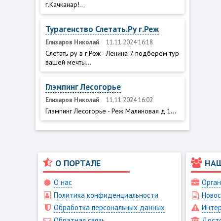
г.Качканар!...
Турагенство Слетать.Ру г.Реж
Елизаров Николай
11.11.2024 16:18
Слетать ру в г.Реж - Ленина 7 подберем тур
вашей мечты...
Глэмпинг Лесогорье
Елизаров Николай
11.11.2024 16:02
Глэмпинг Лесогорье - Реж Малиновая д.1...
О ПОРТАЛЕ
НА
О нас
Орган
Политика конфиденциальности
Новос
Обработка персональных данных
Интер
Обратная связь
Дост