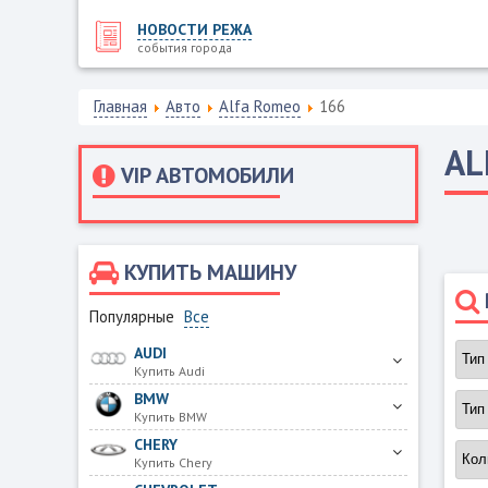
НОВОСТИ РЕЖА
события города
Главная
Авто
Alfa Romeo
166
AL
VIP АВТОМОБИЛИ
КУПИТЬ МАШИНУ
Популярные
Все
AUDI
Купить Audi
BMW
Купить BMW
CHERY
Купить Chery