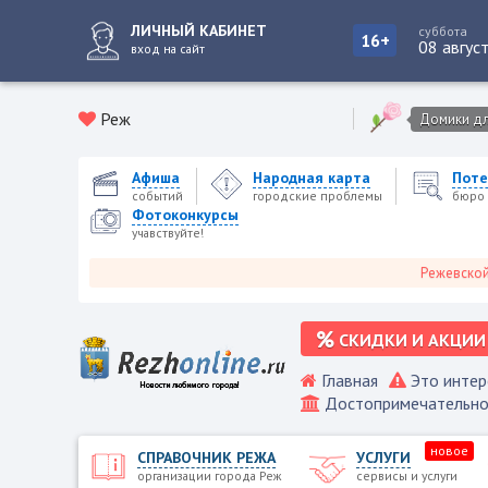
ЛИЧНЫЙ КАБИНЕТ
суббота
16+
08 авгус
вход на сайт
Реж
Домики для
Афиша
Народная карта
Поте
событий
городские проблемы
бюро 
Фотоконкурсы
учавствуйте!
Режевской городс
СКИДКИ И АКЦИИ
Главная
Это интер
Достопримечательно
новое
СПРАВОЧНИК РЕЖА
УСЛУГИ
организации города Реж
сервисы и услуги