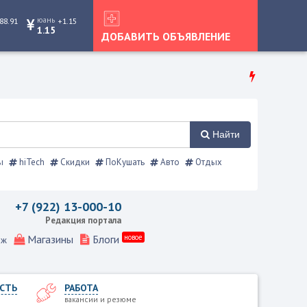
юань
88.91
+1.15
1.15
ДОБАВИТЬ ОБЪЯВЛЕНИЕ
Найти
ы
hiTech
Скидки
ПоКушать
Авто
Отдых
справочник
+7 (922) 13-000-10
Редакция портала
Магазины
Блоги
новое
еж
СТЬ
РАБОТА
вакансии и резюме