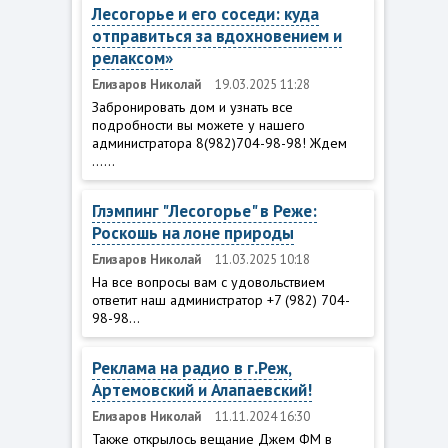
Лесогорье и его соседи: куда
отправиться за вдохновением и
релаксом»
Елизаров Николай
19.03.2025 11:28
Забронировать дом и узнать все
подробности вы можете у нашего
администратора 8(982)704-98-98! Ждем
......
Глэмпинг "Лесогорье" в Реже:
Роскошь на лоне природы
Елизаров Николай
11.03.2025 10:18
На все вопросы вам с удовольствием
ответит наш администратор +7 (982) 704-
98-98...
Реклама на радио в г.Реж,
Артемовский и Алапаевский!
Елизаров Николай
11.11.2024 16:30
Также открылось вещание Джем ФМ в