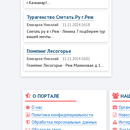
г.Качканар!...
Турагенство Слетать.Ру г.Реж
Елизаров Николай
11.11.2024 16:18
Слетать ру в г.Реж - Ленина 7 подберем тур
вашей мечты...
Глэмпинг Лесогорье
Елизаров Николай
11.11.2024 16:02
Глэмпинг Лесогорье - Реж Малиновая д.1...
О ПОРТАЛЕ
НА
О нас
Орган
Политика конфиденциальности
Новос
Обработка персональных данных
Интер
Обратная связь
Дост