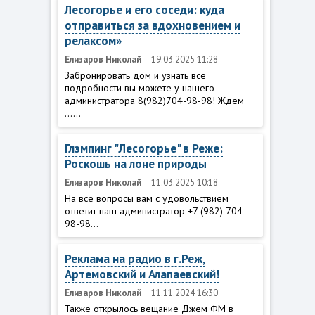
Лесогорье и его соседи: куда
отправиться за вдохновением и
релаксом»
Елизаров Николай
19.03.2025 11:28
Забронировать дом и узнать все
подробности вы можете у нашего
администратора 8(982)704-98-98! Ждем
......
Глэмпинг "Лесогорье" в Реже:
Роскошь на лоне природы
Елизаров Николай
11.03.2025 10:18
На все вопросы вам с удовольствием
ответит наш администратор +7 (982) 704-
98-98...
Реклама на радио в г.Реж,
Артемовский и Алапаевский!
Елизаров Николай
11.11.2024 16:30
Также открылось вещание Джем ФМ в