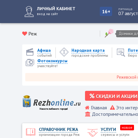
ЛИЧНЫЙ КАБИНЕТ
пятница
16+
07 авгус
вход на сайт
Реж
Домики для
Афиша
Народная карта
Поте
событий
городские проблемы
бюро 
Фотоконкурсы
учавствуйте!
Режевской городск
СКИДКИ И АКЦИИ
Главная
Это интер
Достопримечательно
новое
СПРАВОЧНИК РЕЖА
УСЛУГИ
организации города Реж
сервисы и услуги