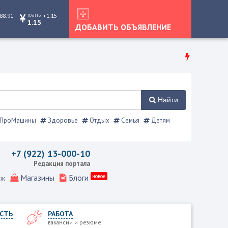
юань
88.91
+1.15
1.15
ДОБАВИТЬ ОБЪЯВЛЕНИЕ
Найти
ПроМашины
Здоровье
Отдых
Семья
Детям
правочник
+7 (922) 13-000-10
Редакция портала
Магазины
Блоги
новое
еж
СТЬ
РАБОТА
вакансии и резюме