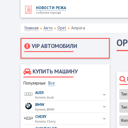
НОВОСТИ РЕЖА
события города
Главная
Авто
Opel
Ampera
OP
VIP АВТОМОБИЛИ
КУПИТЬ МАШИНУ
Популярные
Все
AUDI
Купить Audi
BMW
Купить BMW
CHERY
Купить Chery