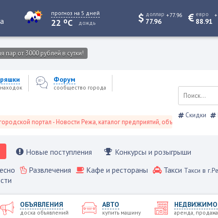
прогноз на 5 дней
доллар
евро
+77.96
+
o
та
22
C
77.96
88.91
дождь
 пар от 3000 рублей в сутки!
ряшки
Форум
находок
сообщество города
Скидки
ой портал - Новости Режа, каталог предприятий, объявления, Режевской с
Новые поступления
Конкурсы и розыгрыши
есно
Развлечения
Кафе и рестораны
Такси
Такси в г.Р
сти
ОБЪЯВЛЕНИЯ
АВТО
НЕДВИЖИМО
доска объявлений
купить машину
аренда, продажа