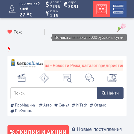
доллар
евро
прогноз на 5
77.96
88.91
дней
юань
o
27
C
1.15
Реж
Домики для пар от 3000 рублей в сутки!
кой городской портал - Новости Режа, каталог предприятий, объяв
Найти
ПроМашины
Авто
Семья
hiTech
Отдых
ПоКушать
Новые поступления
СКИДКИ И АКЦИИ