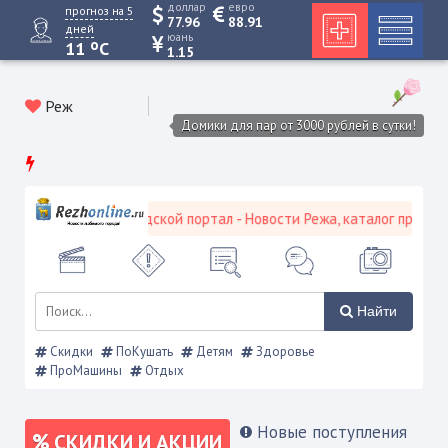
доллар
евро
прогноз на 5
77.96
88.91
дней
юань
o
11
C
1.15
Реж
Домики для пар от 3000 рублей в сутки!
Режевской городской портал - Новости Режа, каталог предприят
Найти
Скидки
ПоКушать
Детям
Здоровье
ПроМашины
Отдых
Новые поступления
СКИДКИ И АКЦИИ