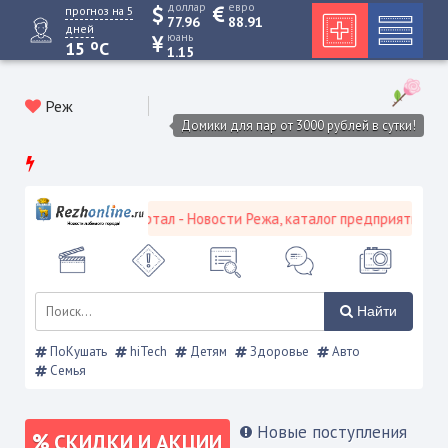
доллар
евро
прогноз на 5
77.96
88.91
дней
юань
o
15
C
1.15
Реж
Домики для пар от 3000 рублей в сутки!
ской городской портал - Новости Режа, каталог предприятий, объя
Найти
ПоКушать
hiTech
Детям
Здоровье
Авто
Семья
Новые поступления
СКИДКИ И АКЦИИ