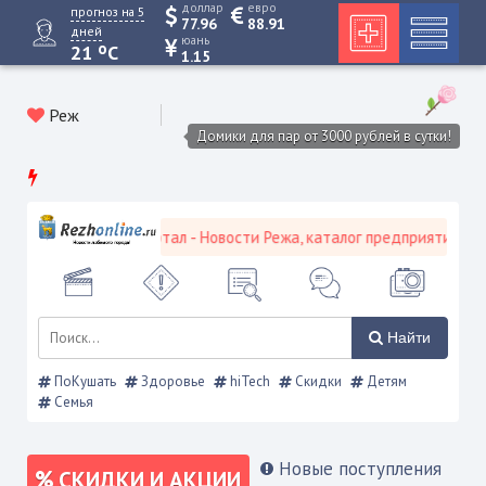
доллар
евро
прогноз на 5
77.96
88.91
дней
юань
o
21
C
1.15
Реж
Домики для пар от 3000 рублей в сутки!
вской городской портал - Новости Режа, каталог предприятий, объя
Найти
ПоКушать
Здоровье
hiTech
Скидки
Детям
Семья
Новые поступления
СКИДКИ И АКЦИИ