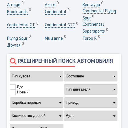
0
0
0
Arnage
Azure
Bentayga
0
0
Continental Flying
Brooklands
Continental
0
Spur
0
0
Continental
Continental GT
Continental GTC
0
Supersports
0
0
0
Flying Spur
Mulsanne
Turbo R
0
Другая
РАСШИРЕННЫЙ ПОИСК АВТОМОБИЛЯ
Б/у
Новый