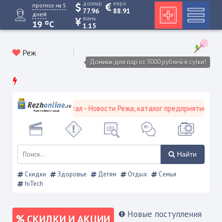
доллар
евро
прогноз на 5
77.96
88.91
дней
юань
o
19
C
1.15
Реж
Домики для пар от 3000 рублей в сутки!
кой городской портал - Новости Режа, каталог предприятий, объяв
Найти
Скидки
Здоровье
Детям
Отдых
Семья
hiTech
Новые поступления
СКИДКИ И АКЦИИ