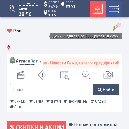
доллар
евро
прогноз на 5
77.96
88.91
дней
юань
o
28
C
1.15
Реж
Домики для пар от 3000 рублей в сутки!
кой городской портал - Новости Режа, каталог предприятий, объяв
Найти
Скидки
Семья
Детям
ПроМашины
Отдых
Авто
Новые поступления
СКИДКИ И АКЦИИ